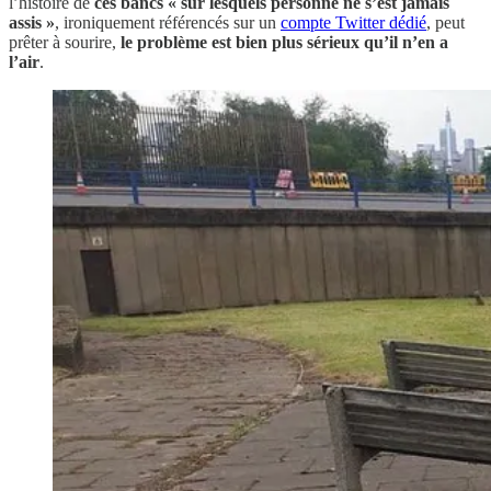
l’histoire de
ces bancs « sur lesquels personne ne s’est jamais
assis »
, ironiquement référencés sur un
compte Twitter dédié
, peut
prêter à sourire,
le problème est bien plus sérieux qu’il n’en a
l’air
.