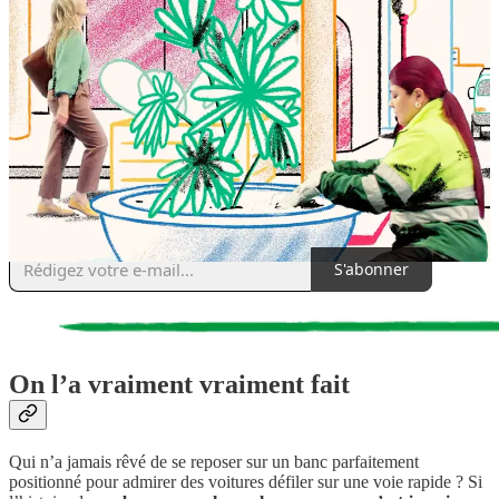
professeur·e·s et des enfants dans
un émouvant épisode du podcast
L’Expérience de France Culture
. Un document important sur la
transmission de la mémoire au cœur d’un lieu chargé d’histoire qui
fut l’un des premiers projets de réalisation de logements bon marché
du territoire avant, durant la Seconde Guerre mondiale, d’être utilisé
comme camp de prisonniers puis d’internement et de transit, plaque
tournante de la déportation des Juifs de France vers les camps
d’extermination.
On vous a transféré cette infolettre et vous souhaitez vous abonner ?
⬇️
S'abonner
On l’a vraiment vraiment fait
Qui n’a jamais rêvé de se reposer sur un banc parfaitement
positionné pour admirer des voitures défiler sur une voie rapide ? Si