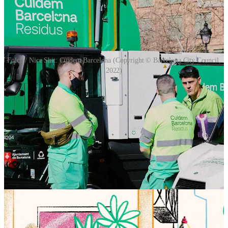
Folch / Nice Shit: Cuidem Barcelona (Copyright © Barcelona City Council,
2022)
_
Le cycle de conférences
Dématérialiser pour mieux régner
,
organisé par le collectif Le Mouton numérique. L’objectif :
interroger les orientations politiques derrière les outils numériques de
l’action sociale. Conséquences de la dématérialisation sur les non-
recours aux droits ou de la numérisation sur le travail social et
administratif, algorithmisation du contrôle CAF… Pour lire les
comptes-rendus du journaliste Hubert Guillaud ou réécouter les trois
premières rencontres dans leur intégralité,
rendez-vous sur le site du
collectif
.
Les deux prochains rendez-vous interrogeront l'outillage des luttes à
l’échelle européenne (2 février 2023) et les liens entre
dématérialisation et cabinets de conseil (9 mars 2023).
_ L’histoire de la Cité de la Muette, à Drancy (Seine-Saint-
Denis)
, racontée par Myriam Rabah-Konaté, des habitant·e·s, des