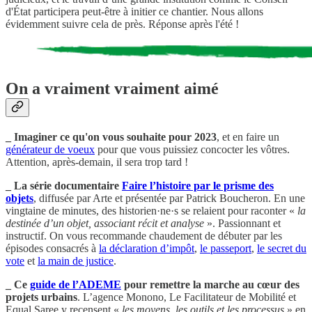
d'État participera peut-être à initier ce chantier. Nous allons
évidemment suivre cela de près. Réponse après l'été !
On a vraiment vraiment aimé
_ Imaginer ce qu'on vous souhaite pour 2023
, et en faire un
générateur de voeux
pour que vous puissiez concocter les vôtres.
Attention, après-demain, il sera trop tard !
_
La série documentaire
Faire l’histoire par le prisme des
objets
, diffusée par Arte et présentée par Patrick Boucheron. En une
vingtaine de minutes, des historien·ne·s se relaient pour raconter «
la
destinée d’un objet, associant récit et analyse
». Passionnant et
instructif. On vous recommande chaudement de débuter par les
épisodes consacrés à
la déclaration d’impôt
,
le passeport
,
le secret du
vote
et
la main de justice
.
_
Ce
guide de l’ADEME
pour remettre la marche au cœur des
projets urbains
. L’agence Monono, Le Facilitateur de Mobilité et
Equal Saree y recensent «
les moyens, les outils et les processus
» en