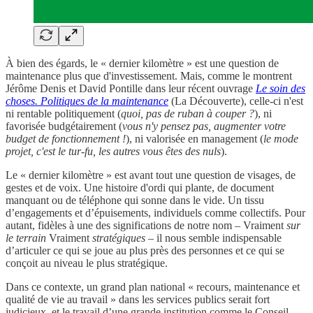
À bien des égards, le « dernier kilomètre » est une question de
maintenance plus que d'investissement. Mais, comme le montrent
Jérôme Denis et David Pontille dans leur récent ouvrage
Le soin des
choses. Politiques de la maintenance
(La Découverte), celle-ci n'est
ni rentable politiquement (
quoi, pas de ruban à couper ?
), ni
favorisée budgétairement (
vous n'y pensez pas, augmenter votre
budget de fonctionnement !
), ni valorisée en management (
le mode
projet, c'est le tur-fu, les autres vous êtes des nuls
).
Le « dernier kilomètre » est avant tout une question de visages, de
gestes et de voix. Une histoire d'ordi qui plante, de document
manquant ou de téléphone qui sonne dans le vide. Un tissu
d’engagements et d’épuisements, individuels comme collectifs. Pour
autant, fidèles à une des significations de notre nom – Vraiment
sur
le terrain
Vraiment
stratégiques
–
il nous semble indispensable
d’articuler ce qui se joue au plus près des personnes et ce qui se
conçoit au niveau le plus stratégique.
Dans ce contexte, un grand plan national « recours, maintenance et
qualité de vie au travail » dans les services publics serait fort
judicieux, et le travail d’une grande institution comme le Conseil