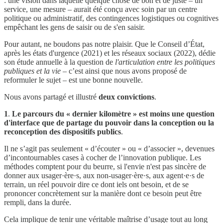
: une vision dans laquelle quelque chose de bon et de juste – un
service, une mesure – aurait été conçu avec soin par un centre
politique ou administratif, des contingences logistiques ou cognitives
empêchant les gens de saisir ou de s'en saisir.
Pour autant, ne boudons pas notre plaisir. Que le Conseil d’État,
après les états d'urgence (2021) et les réseaux sociaux (2022), dédie
son étude annuelle à la question de
l'articulation entre les politiques
publiques et la vie
– c’est ainsi que nous avons proposé de
reformuler le sujet – est une bonne nouvelle.
Nous avons partagé et illustré
deux convictions
.
1
.
Le parcours du « dernier kilomètre » est moins une question
d'interface que de partage du pouvoir dans la conception ou la
reconception des dispositifs publics
.
Il ne s’agit pas seulement « d’écouter » ou « d’associer », devenues
d’incontournables cases à cocher de l’innovation publique. Les
méthodes comptent pour du beurre, si l'envie n'est pas sincère de
donner aux usager·ère·s, aux non-usager·ère·s, aux agent·e·s de
terrain, un réel pouvoir dire ce dont iels ont besoin, et de se
prononcer concrètement sur la manière dont ce besoin peut être
rempli, dans la durée.
Cela implique de tenir une véritable maîtrise d’usage tout au long